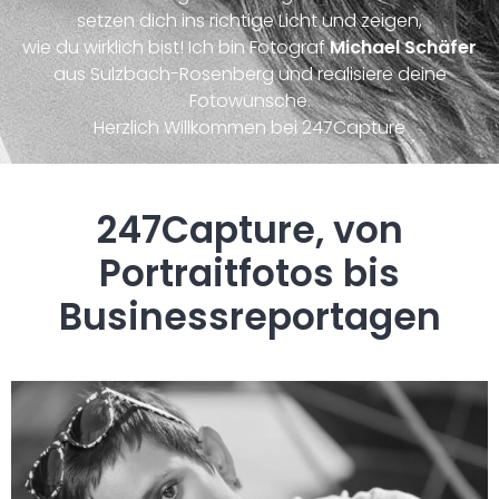
setzen dich ins richtige Licht und zeigen,
wie du wirklich bist! Ich bin Fotograf
Michael Schäfer
aus Sulzbach-Rosenberg und realisiere deine
Fotowünsche.
Herzlich Willkommen bei 247Capture
247Capture, von
Portraitfotos bis
Businessreportagen